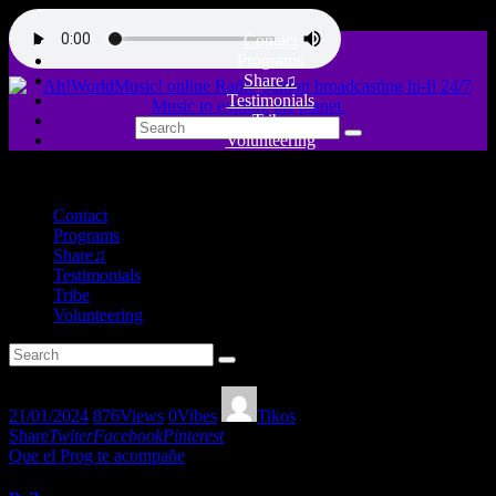
Contact
Programs
Share♫
Testimonials
Tribe
Volunteering
close
Contact
Programs
Share♫
Testimonials
Tribe
Volunteering
21/01/2024
876
Views
0
Vibes
Tikos
Share
Twiter
Facebook
Pinterest
Que el Prog te acompañe