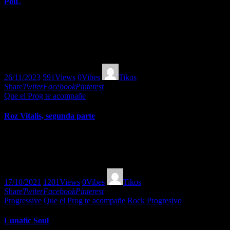
PoiL
Francia ha sido un semillero de nuevas corrientes de vanguardia que
están surgiendo por todo el país en el siglo XXI y quizás uno de los
ejemplos más escandalosos de locura progresiva proviene del PoiL,
con sede en Lyon…
26/11/2023
591
Views
0
Vibes
Tikos
Share
Twiter
Facebook
Pinterest
Que el Prog te acompañe
Roz Vitalis, segunda parte
Roz Vitalis, segunda parte… su música nos guía por una amalgama
de estilos de rock progresivo y mucha experimentación. Que el Prog
te acompañe…!
17/10/2021
1201
Views
0
Vibes
Tikos
Share
Twiter
Facebook
Pinterest
Progressive
Que el Prog te acompañe
Rock Progresivo
Lunatic Soul