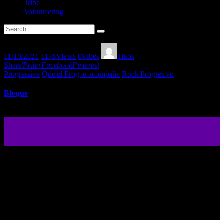
Tribe
Volunteering
11/10/2021
1176
Views
0
Vibes
Tikos
Share
Twiter
Facebook
Pinterest
Progressive
Que el Prog te acompañe
Rock Progresivo
Bloque
Bloque es una banda española que combina sintetizadores y voces con g