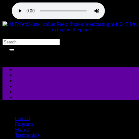
close
Contact
Programs
Share♫
Testimonials