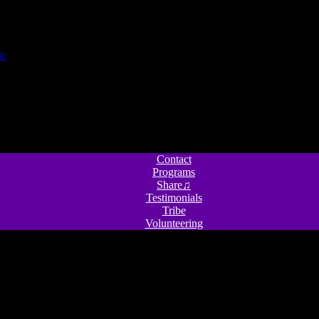
Contact
Programs
Share♫
Testimonials
Tribe
Volunteering