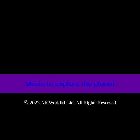
uitarras eléctricas y acústicas con una amplia variedad de estilos…..
Music to explore the planet
©
2023 Ah!WorldMusic! All Rights Reserved