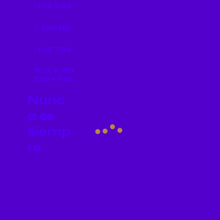
HOSTIAS
SHARE
HOSTIAS
ROCK EN
ESPAÑOL
Nunc
a es
Siemp
re
Último
programa
de la 2a
temporad
a con