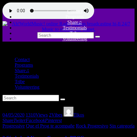
Contact
Programs
Share♫
Testimonials
Tribe
Volunteering
close
Contact
Programs
Share♫
Testimonials
Tribe
Volunteering
04/05/2020
1310
Views
2
Vibes
Tikos
Share
Twiter
Facebook
Pinterest
Progressive
Que el Prog te acompañe
Rock Progresivo
Sin categoría