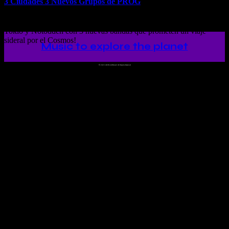
3 Ciudades 3 Nuevos Grupos de PROG
3 Ciudades – 3 Nuevos Grupos de PROG con Tikos. Revisita París,
Tokio y Notodden con 3 nuevas bandas que prometen un viaje
sideral por el Cosmos!
Music to explore the planet
©
2023 Ah!WorldMusic! All Rights Reserved