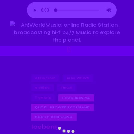
03/10/2021
1099
VIEWS
0
VIBES
TIKOS
SHARE
PROGRESSIVE
QUE EL PROG TE ACOMPAÑE
ROCK PROGRESIVO
Iceberg