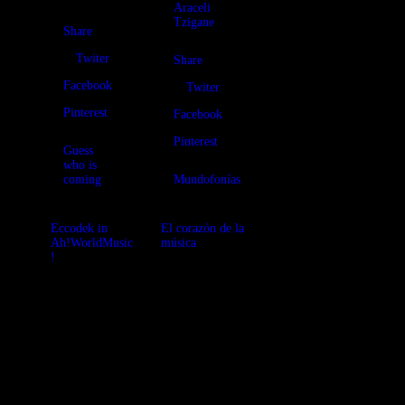
Araceli
Tzigane
Share
Twiter
Share
Facebook
Twiter
Pinterest
Facebook
Pinterest
Guess
who is
coming
Mundofonías
Eccodek in
El corazón de la
Ah!WorldMusic
música
!
El corazón de la
Special
música, que es
dedicated to the
el corazón del
new great
mundo, vuelve
album “Mistake
a latir en
of the ear” by
Mundofonías:
Eccodek. For
Cantos de los
us, one of our
sefardíes de
favorites in
Grecia, alegres
World Music,
músicas árabes,