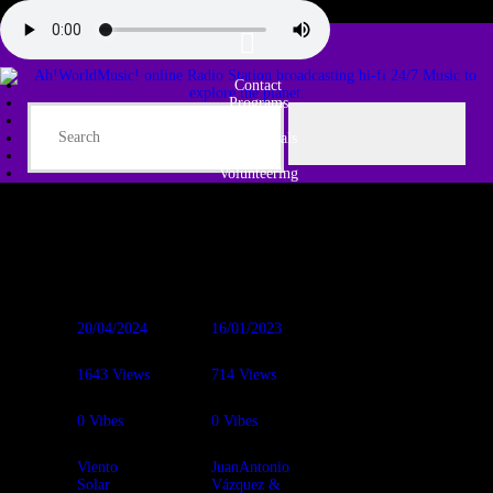
Contact
Programs
Share♫
Testimonials
Tribe
Volunteering
20/04/2024
16/01/2023
1643
Views
714
Views
0
Vibes
0
Vibes
Viento
JuanAntonio
Solar
Vázquez &