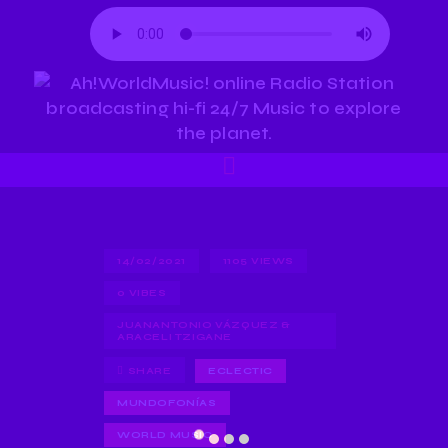
14/02/2021
1105
VIEWS
0
VIBES
JUANANTONIO VÁZQUEZ &
ARACELI TZIGANE
SHARE
ECLECTIC
MUNDOFONÍAS
WORLD MUSIC