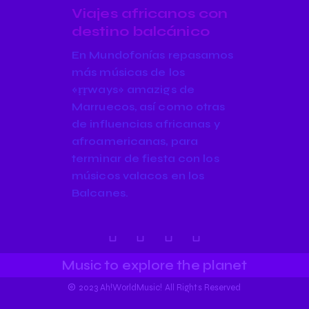
Viajes africanos con
destino balcánico
En Mundofonías repasamos
más músicas de los
«ṛṛways» amazigs de
Marruecos, así como otras
de influencias africanas y
afroamericanas, para
terminar de fiesta con los
músicos valacos en los
Balcanes.
Music to explore the planet
©
2023 Ah!WorldMusic! All Rights Reserved