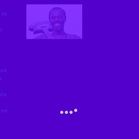
 la
n
nos
,
nde
 se