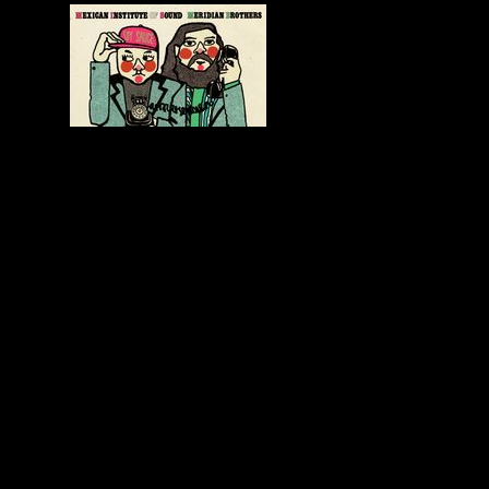
En esta nueva edicion de
La Vuelta al Mundo en 80
Musicas
exploramos sonidos hibridos y fronterizos: cumbia
psicodelica, andean electronic, disco massive drum,
highlife, indian beats, reggae, glitch folk, downtempo y
afrocubano electronico.
Tradicion y electronica se encuentran en un viaje que
conecta montanas andinas, grooves africanos, Caribe
expandido y pulsos urbanos contemporaneos.
Una sesion pensada para quienes buscan musica del mundo
en clave actual, con ritmo, textura y profundidad.