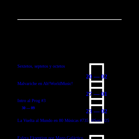
You May Also Like
Sextetos, septetos y octetos
20 — 02
Malvariche en Ah!WorldMusic!
27 — 01
Intro al Prog #3
30 — 09
23 — 02
La Vuelta al Mundo en 80 Músicas #735 30Sep2025
Esfera Ekseption por Mago Galáctico