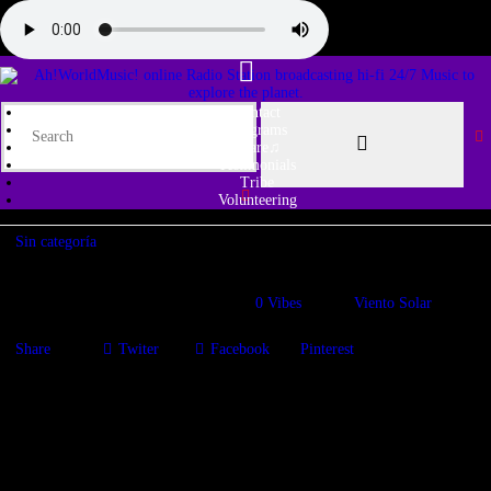
Contact
Programs
Share♫
Testimonials
Tribe
Volunteering
Sin categoría
03/03/2026
230
Views
0
Vibes
Viento Solar
Share
Twiter
Facebook
Pinterest