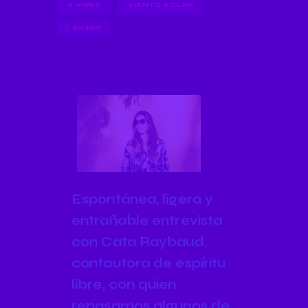
0
VIBES
VIENTO SOLAR
SHARE
Espontánea, ligera y
entrañable entrevista
con Cata Raybaud,
cantautora de espíritu
libre, con quien
repasamos algunos de