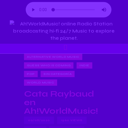
ALTERNATIVE WORLD MUSIC
GUESS WHO IS COMING
INDIE
POP
SIN CATEGORÍA
WORLD MUSIC
Cata Raybaud
en
Ah!WorldMusic!
09/08/2020
1360
VIEWS