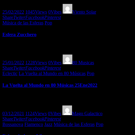
25/02/2022
1045
Views
0
Vibes
Viento Solar
Share
Twiter
Facebook
Pinterest
Música de las Esferas
Pop
Esfera Zucchero
Sugar Fornaciari, el nuevo disco de Zucchero, producción extraordinar
25/01/2022
1228
Views
0
Vibes
80 Musicas
Share
Twiter
Facebook
Pinterest
Eclectic
La Vuelta al Mundo en 80 Músicas
Pop
La Vuelta al Mundo en 80 Músicas 25Ene2022
Esta semana en La Vuelta al Mundo en 80 Músicas tenemos cumbia tradic
03/12/2021
1124
Views
0
Vibes
Mago Galactico
Share
Twiter
Facebook
Pinterest
Bossanova
Flamenco
Jazz
Música de las Esferas
Pop