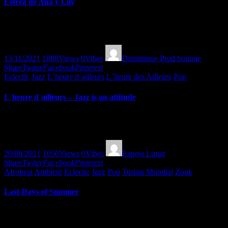
Esfera de Ana y Lily
Ana Salazar, cantaora y bailadora y nueva estrella del flamenco nos 
argentina de world music, nos presenta su disco Nómade. con…
13/11/2021
1088
Views
0
Vibes
Dominique Prud homme
Share
Twiter
Facebook
Pinterest
Eclectic
Jazz
L´heure d´ailleurs
L´heure des Ailleurs
Pop
L´heure d´ailleurs – Jazz is an attitude
Miles Davis covering Cindy Lauper? Brad Meldhau covering Radiohead?
“that’s what musicians do. They let a pebble for another…
20/08/2021
1050
Views
0
Vibes
Espejo Lunar
Share
Twiter
Facebook
Pinterest
Afrobeat
Ambient
Eclectic
Jazz
Pop
Turista Mundial
Zouk
Last Days of Summer
Some cute and delicious tracks for your ears while chilling this last 
feelings inside-outside.