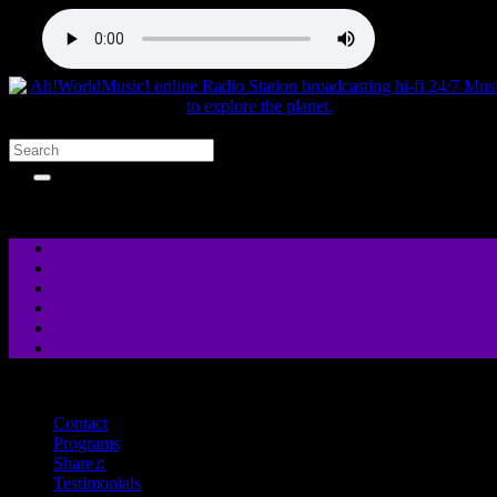
close
Contact
Programs
Share♫
Testimonials