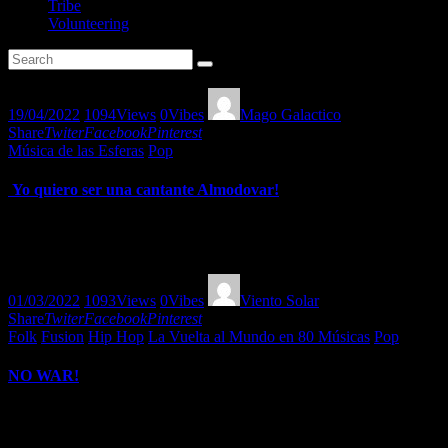
Tribe
Volunteering
19/04/2022
1094
Views
0
Vibes
Mago Galactico
Share
Twiter
Facebook
Pinterest
Música de las Esferas
Pop
Yo quiero ser una cantante Almodovar!
Una esfera llena de les interpretes que dan vida a las películas de 
baladas, bolero, ranchero, flamenco, salsa y mucho sabor!
01/03/2022
1093
Views
0
Vibes
Viento Solar
Share
Twiter
Facebook
Pinterest
Folk
Fusion
Hip Hop
La Vuelta al Mundo en 80 Músicas
Pop
NO WAR!
Esta semana hacemos un programa especial para decir NO A LA 
selección de artistas ucranianos, en el que hacemos un repaso…