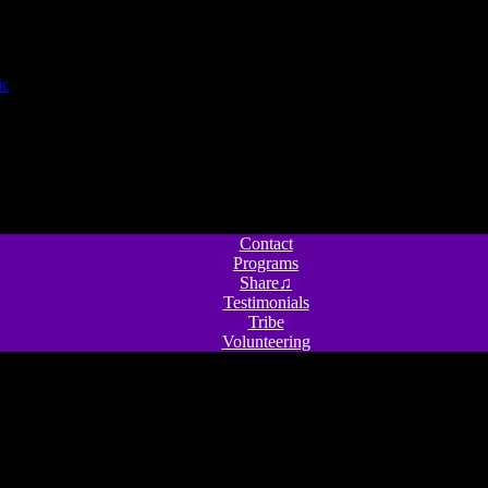
Contact
Programs
Share♫
Testimonials
Tribe
Volunteering