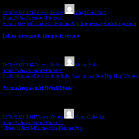
19/08/2021
1217
Views
0
Vibes
Mago Galactico
Share
Twiter
Facebook
Pinterest
Fusion
Jazz
Música de las Esferas
Pop
Progressive
Rock Progresivo
Esfera un segundo tiempo de verano
Maravillosas versiones alternas y de contraste de Summertime de Ge
18/08/2021
1047
Views
0
Vibes
Viento Solar
Share
Twiter
Facebook
Pinterest
Fusion
Guess who is coming
Indie
Jazz
nujazz
Pop
Trip Hop
Tropica
Arema Arega en Ah!WorldMusic!
Arema Arega, artista-afrocubana-bomba-maravillosa, en amena charla y
13/08/2021
1011
Views
0
Vibes
Mago Galactico
Share
Twiter
Facebook
Pinterest
Classical
Jazz
Música de las Esferas
Pop