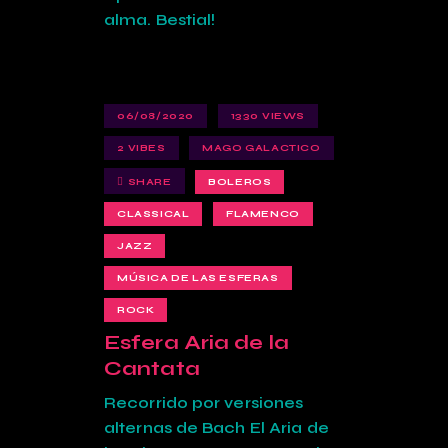
alma. Bestial!
06/08/2020
1330
VIEWS
2
VIBES
MAGO GALACTICO
SHARE
BOLEROS
CLASSICAL
FLAMENCO
JAZZ
MÚSICA DE LAS ESFERAS
ROCK
Esfera Aria de la
Cantata
Recorrido por versiones
alternas de Bach El Aria de