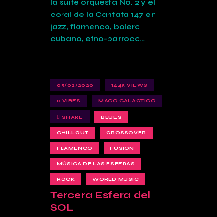
la suite orquesta No. 2 y el
coral de la Cantata 147 en
jazz, flamenco, bolero
cubano, etno-barroco…
05/02/2020
1445
VIEWS
0
VIBES
MAGO GALACTICO
SHARE
BLUES
CHILLOUT
CROSSOVER
FLAMENCO
FUSION
MÚSICA DE LAS ESFERAS
ROCK
WORLD MUSIC
Tercera Esfera del
SOL