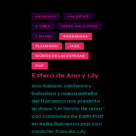
03/12/2021
1126
VIEWS
0
VIBES
MAGO GALACTICO
SHARE
BOSSANOVA
FLAMENCO
JAZZ
MÚSICA DE LAS ESFERAS
POP
Esfera de Ana y Lily
Ana Salazar, cantaora y
bailadora y nueva estrella
del flamenco nos presenta
su disco “Un himno de amor”
con canciones de Edith Piaf
en estilo flamenco pop con
carácter francés. Lily