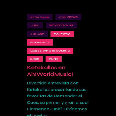
24/10/2020
1752
VIEWS
1
LIKE
VIENTO SOLAR
SHARE
ECLECTIC
FLAMENCO
GUESS WHO IS COMING
INDIE
PUNK
Ketekalles en
Ah!WorldMusic!
Divertida entrevista con
Ketekalles presentando sus
favoritas de Remendar el
Caos, su primer y gran disco!
FlamencoPunk? Olvídemos
etiquetas!