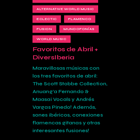
ALTERNATIVE WORLD MUSIC
ECLECTIC
FLAMENCO
FUSION
MUNDOFONÍAS
WORLD MUSIC
Favoritos de Abril +
DiversIberia
Maravillosas músicas con
los tres favoritos de abril:
The Scott Stobbe Collection,
Anuang’a Fernando &
Maasai Vocals y Andrés
Vargas Pinedo! Además,
sones ibéricos, conexiones
flamencas gitanas y otras
interesantes fusiones!