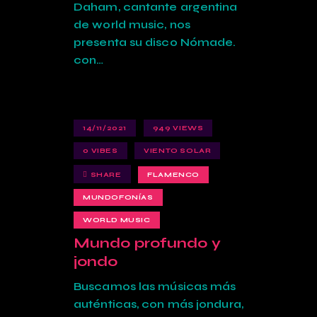
Daham, cantante argentina
de world music, nos
presenta su disco Nómade.
con…
14/11/2021
949
VIEWS
0
VIBES
VIENTO SOLAR
SHARE
FLAMENCO
MUNDOFONÍAS
WORLD MUSIC
Mundo profundo y
jondo
Buscamos las músicas más
auténticas, con más jondura,