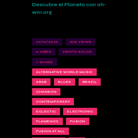
Descubre el Planeta con ah-
wm.org
22/01/2020
1516
VIEWS
0
VIBES
VIENTO SOLAR
SHARE
ALTERNATIVE WORLD MUSIC
ARAB
BLUES
BRAZIL
CHANSON
CONTEMPORARY
ECLECTIC
ELECTRONIC
FLAMENCO
FUSION
FUSION AT ALL