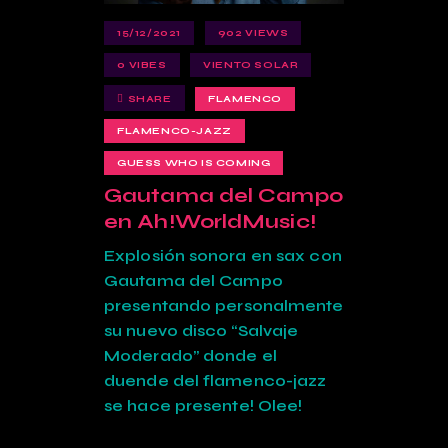
15/12/2021
902
VIEWS
0
VIBES
VIENTO SOLAR
SHARE
FLAMENCO
FLAMENCO-JAZZ
GUESS WHO IS COMING
Gautama del Campo
en Ah!WorldMusic!
Explosión sonora en sax con
Gautama del Campo
presentando personalmente
su nuevo disco “Salvaje
Moderado” donde el
duende del flamenco-jazz
se hace presente! Olee!