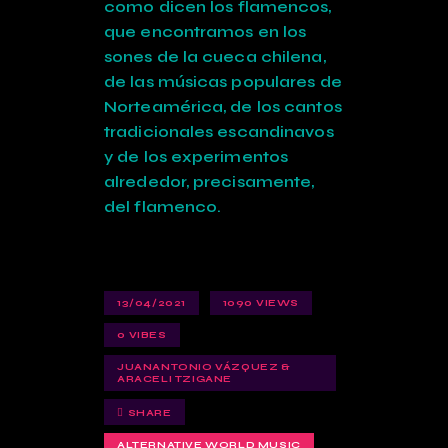
como dicen los flamencos,
que encontramos en los
sones de la cueca chilena,
de las músicas populares de
Norteamérica, de los cantos
tradicionales escandinavos
y de los experimentos
alrededor, precisamente,
del flamenco.
13/04/2021
1090
VIEWS
0
VIBES
JUANANTONIO VÁZQUEZ &
ARACELI TZIGANE
SHARE
ALTERNATIVE WORLD MUSIC