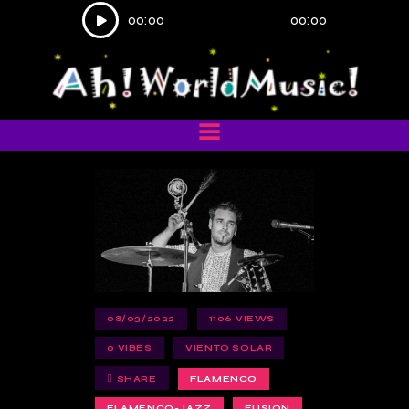
Reproductor
00:00
00:00
de
audio
08/03/2022
1106
VIEWS
0
VIBES
VIENTO SOLAR
SHARE
FLAMENCO
FLAMENCO-JAZZ
FUSION