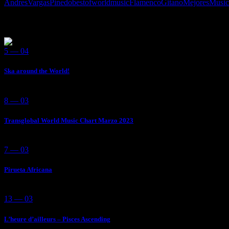
AndresVargasPinedo
bestofworldmusic
FlamencoGitano
MejoresMusi
You May Also Like
5 — 04
Ska around the World!
8 — 03
Transglobal World Music Chart Marzo 2023
7 — 03
Pirueta Africana
13 — 03
L’heure d’ailleurs – Pisces Ascending