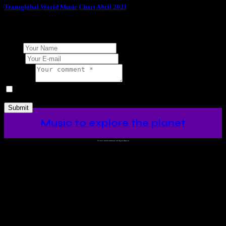
Transglobal World Music Chart Abril 2021
Add Your Comment
Name
E-mail
Comment
I agree that my submitted data is being collected and stored.
Music to explore the planet
©
2023 Ah!WorldMusic! All Rights Reserved