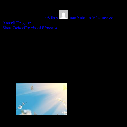
13/04/2021
1087
Views
0
Vibes
JuanAntonio Vázquez &
Araceli Tzigane
Share
Twiter
Facebook
Pinterest
En Mundofonías nos conectamos con las
maravillosas músicas que nos traen los 3 favoritos
de abril: The Scott Stobbe Collection, Anuang’a
Fernando & Maasai Vocals y Andrés Vargas Pinedo!
Continuamos con sones ibéricos, conexiones
flamencas gitanas y otras interesantes fusiones!
Tags: