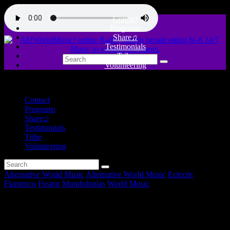
Contact
Programs
Share♫
Testimonials
Tribe
Volunteering
close
Contact
Programs
Share♫
Testimonials
Tribe
Volunteering
Alternative World Music
Alternative World Music
Eclectic
Flamenco
Fusion
Mundofonías
World Music
Favoritos de Abril +
DiversIberia