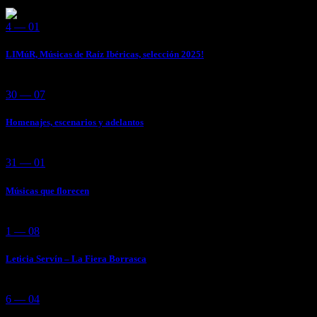
4 — 01
LIMúR, Músicas de Raíz Ibéricas, selección 2025!
30 — 07
Homenajes, escenarios y adelantos
31 — 01
Músicas que florecen
1 — 08
Leticia Servín – La Fiera Borrasca
6 — 04