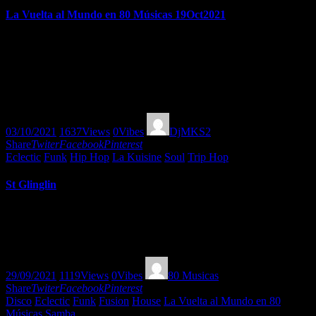
La Vuelta al Mundo en 80 Músicas 19Oct2021
Recorrido, 1 de 2, sobre lo que veremos-escucharemos en el Festival
Womex 2021, que se celebrará del 27 al 31 de octubre 2021 en
Oporto (Portugal): La Perla, Vitorino, Bab L’Bluz, Cimafunk y más
sorpresas! OrgasmoCosmico por
https://www.instagram.com/leonalva/
03/10/2021
1637
Views
0
Vibes
DjMKS2
Share
Twiter
Facebook
Pinterest
Eclectic
Funk
Hip Hop
La Kuisine
Soul
Trip Hop
St Glinglin
New season of La Kuisine complete renewed, eclectic and
powerful! Let´s go DJ MKS2! Enjoy all the dinner with this
mixtune full of triphop, hiphop, soul, funk and other rarities!
29/09/2021
1119
Views
0
Vibes
80 Musicas
Share
Twiter
Facebook
Pinterest
Disco
Eclectic
Funk
Fusion
House
La Vuelta al Mundo en 80
Músicas
Samba