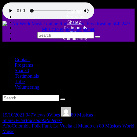
Contact
Programs
Share♫
Testimonials
Tribe
Volunteering
close
Contact
Programs
Share♫
Testimonials
Tribe
Volunteering
19/10/2021
947
Views
0
Vibes
80 Musicas
Share
Twiter
Facebook
Pinterest
AfroColombia
Folk
Funk
La Vuelta al Mundo en 80 Músicas
World
Music