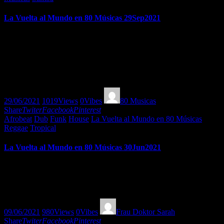
La Vuelta al Mundo en 80 Músicas 29Sep2021
Esta semana disfrutamos de músicas electrónicas de Oriente Medio,
cantos sanadores de Sudamérica, psicodelia de Anatolia, cumbia
breaks desde Italia, electrónica con piano de pulgares de Sierra
Leona, afrohouse exótico de Marruecos (vía Costa de Marfil), ritmos
samba funk desde Bielorrusia, organic house…
29/06/2021
1019
Views
0
Vibes
80 Musicas
Share
Twiter
Facebook
Pinterest
Afrobeat
Dub
Funk
House
La Vuelta al Mundo en 80 Músicas
Reggae
Tropical
La Vuelta al Mundo en 80 Músicas 30Jun2021
Ritmos afrobrasileños, matices mediterráneos, african remix,
latinoamerican beats, soca-house, reggae jungle, afrohouse, organic
house, reggae dub y funk!
09/06/2021
980
Views
0
Vibes
Frau Doktor Sarah
Share
Twiter
Facebook
Pinterest