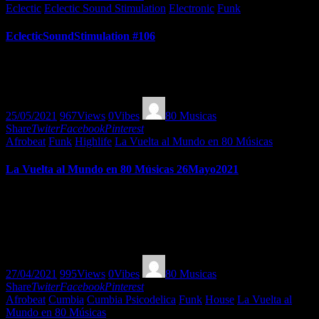
Eclectic
Eclectic Sound Stimulation
Electronic
Funk
EclecticSoundStimulation #106
A fine mix of funk, electronica and lounge by Frau Doktor Sarah
here in EclecticSoundStimulation #106! Smokeee!
25/05/2021
967
Views
0
Vibes
80 Musicas
Share
Twiter
Facebook
Pinterest
Afrobeat
Funk
Highlife
La Vuelta al Mundo en 80 Músicas
La Vuelta al Mundo en 80 Músicas 26Mayo2021
Viaje musical por el Africa de los 60 y 70 del pasado siglo, en una
sesión Especial de Mr. Alekrisna a los platos (aka Alejandro Lopez
Garcia), en el que disfrutamos de las delicias sonoras del afrofunk,
highlife y afrobeat… AFRICA VINTAGE SESSION
27/04/2021
995
Views
0
Vibes
80 Musicas
Share
Twiter
Facebook
Pinterest
Afrobeat
Cumbia
Cumbia Psicodelica
Funk
House
La Vuelta al
Mundo en 80 Músicas