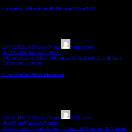
La Vuelta al Mundo en 80 Músicas 28Abr2021
Novedades discográficas y músicas maravillosas como afrobeat
taiwanés, electrocumbia, organic house, downtempo gallego,
afrofunk, beats de Anatolia y kuduro
23/04/2021
1168
Views
0
Vibes
Viento Solar
Share
Twiter
Facebook
Pinterest
Alternative World Music
Alternative World Music
Eclectic
Funk
Guess who is coming
Tribal Son en Ah!WorldMusic!
Entrevista y música con Tribal Son en la casa donde escuchamos
parte de su nuevo disco “Nada en los bolsillos”. A llenarlos con el
cariño y esmero con el que fueron vaciados!
https://vkm.is/nadaenlosbolsillos
30/03/2021
1107
Views
0
Vibes
80 Musicas
Share
Twiter
Facebook
Pinterest
Afrobeat
Eclectic
Funk
Gypsy
La Vuelta al Mundo en 80 Músicas