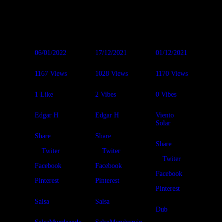
=D
06/01/2022
17/12/2021
01/12/2021
1167
Views
1028
Views
1170
Views
1
Like
2
Vibes
0
Vibes
Edgar H
Edgar H
Viento
Solar
Share
Share
Share
Twiter
Twiter
Twiter
Facebook
Facebook
Facebook
Pinterest
Pinterest
Pinterest
Salsa
Salsa
Dub