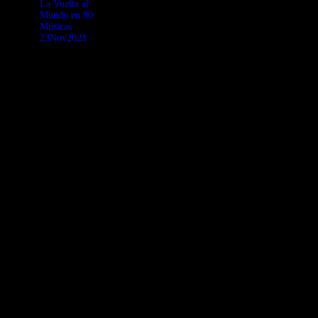
La Vuelta al
donde los
mientras
Mundo en 80
arreglos de
estemos vivos!
Músicas
Ignacio Gómez
23Nov2021
y Óscar Pineda
se distinguen
Esta semana
con clase
viajamos con
saliendo de lo
novedades
popular! A
discográficas
gozarlos!
con sonidos
gnawa,
afrocubanos,
psicodelia
oriental,
tsifteteli griego,
highlife
africano, salsa
dura y
guaguancó
agresivo,
khöömei,
mbalax y
sonidos
tropicales!