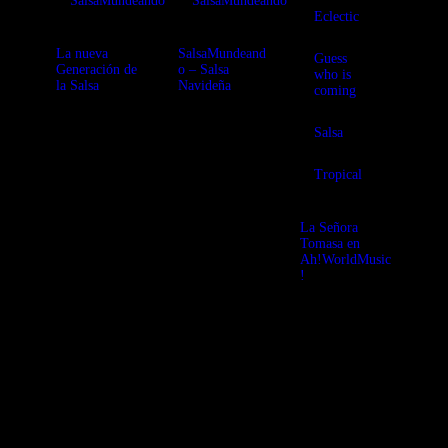
SalsaMundeando
SalsaMundeando
Eclectic
La nueva
SalsaMundeand
Guess
Generación de
o – Salsa
who is
la Salsa
Navideña
coming
nueva
Edgar H y
Salsa
generacion de la
Viento Solar,
salsa artistas
ambos grinchos
modernos
pero eso sí,
Tropical
Salseros de
corazón, nos
regalan esta
La Señora
selección de
Tomasa en
Salsas
Ah!WorldMusic
Navideñas
!
donde el lechón
y el buen baile
Sesión con Pau
se combinar
Lobo
presentando lo
mejor de La
Sra. Tomasa,
tremendo
combo de
Barcelona que
se distingue por