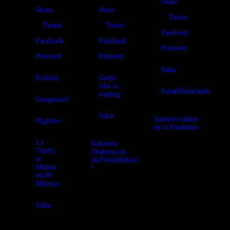
Share
Share
Share
Twiter
Twiter
Twiter
Facebook
Facebook
Facebook
Pinterest
Pinterest
Pinterest
Salsa
Eclectic
Guess
who is
SalsaMundeando
coming
Guaguancó
Salsa
Salseros caídos
Highlife
en la Pandemia
La
Kalavera
Tributo Salsero
Vuelta
Orquesta en
a todos los
al
Ah!WorldMusic
grandes de la
Mundo
!
Salsa caídos
en 80
durante la
Músicas
Kalavera
Pandemia y su
Orquesta
legado
presenta
maravilloso
Salsa
“Incertidumbre”
para seguir
, su nuevo disco
bailando con
de Salsa Mexa
buena vibra