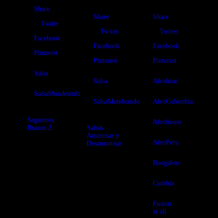
Share
Share
Share
Twiter
Twiter
Twiter
Facebook
Facebook
Facebook
Pinterest
Pinterest
Pinterest
Salsa
Salsa
Afrobeat
SalsaMundeando
SalsaMundeando
AfroColombia
Seguimos
Afrohouse
Bravos 2
Salsas
Amorosas y
AfroPeru
Desamorosas
Seguimos
bravos y con
buenas salsas
Especial de
Boogaloo
duras y
Salsas
descargas de
Amorosas y
Cumbia
mil sabores para
Desamorosas
gozar y bailar.
porque el amor
Especial de
es como la
Fusion
Salsa Dura
noche y el día.
at all
participando
A gozar y