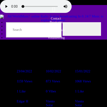
Contact
Programs
Share♫
Testimonials
Tribe
Volunteering
23/04/2022
10/02/2022
15/01/2022
1159
Views
873
Views
1068
Views
1
Like
0
Vibes
1
Like
Edgar H
Viento
Viento
Solar
Solar