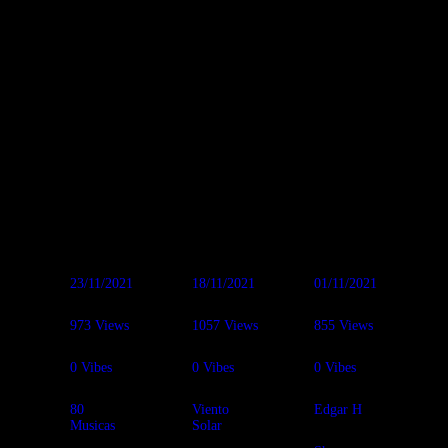
su poder
mestizo de
ritmos
afrocubanos y
tremenda
gozadera.
Atentos de su
Mexican Tour
en CDMX y
GDL los 12 y
17 de
Diciembre…
23/11/2021
18/11/2021
01/11/2021
973
Views
1057
Views
855
Views
0
Vibes
0
Vibes
0
Vibes
80
Viento
Edgar H
Musicas
Solar