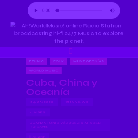
ETHNIC
FOLK
MUNDOFONÍAS
WORLD MUSIC
Cuba, China y
Oceanía
24/05/2020
1526
VIEWS
0
VIBES
JUANANTONIO VÁZQUEZ & ARACELI
TZIGANE
SHARE