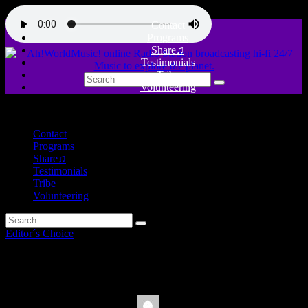
Contact
Programs
Share♫
Testimonials
Tribe
Volunteering
close
Contact
Programs
Share♫
Testimonials
Tribe
Volunteering
Editor´s Choice
Editor´s Choice Nov2025