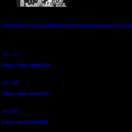
Tags:
AhWorldMusic
BestWorldMusic
eclecticworldmusic
editorschoice
Expl
You May Also Like
24 — 12
Editor´s Choice, Winter2020
24 — 03
Editor´s Choice Spring2024
25 — 01
Editor´s Choice Enero2025