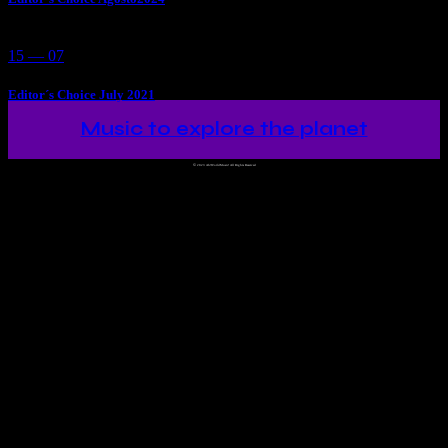
15 — 07
Editor´s Choice July 2021
Music to explore the planet
©
2023 Ah!WorldMusic! All Rights Reserved