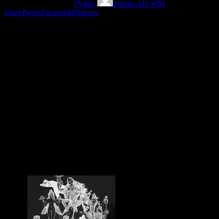
20/11/2025
435
Views
0
Vibes
Editors AH-WM
Share
Twiter
Facebook
Pinterest
En este nuevo capítulo de
Editor’s Choice
celebramos la riqueza
sonora más reciente que llega desde distintos rincones del mundo.
Presentamos un viaje que suma tradición, experimentación y
sensibilidad contemporánea a través de proyectos excepcionales
como
Cocoa Thrill
,
Siri Mosevdah
,
Aleph Quintet
,
Las
Panteras
,
Lina
,
Bonbon Vodou
,
Vangelis Vrachnos
,
Thomas
Meleteas
, el poderoso ensamble
CCNY Jazz
,
Tereza Catarov
y la
voz luminosa de
Tessa Souter
.
Un episodio donde conviven raíces afro y mediterráneas, folk
urbano, nuevas fusiones jazzísticas, voces experimentales y paisajes
electrónicos con identidad propia.
Un recorrido global que
confirma por qué Editor’s Choice es nuestro espacio para
descubrir lo más fresco, fino y relevante que suena hoy en el
mundo.