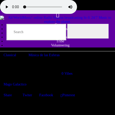
Contact
Programs
Share♫
Testimonials
Tribe
Volunteering
Classical
Música de las Esferas
Esfera Grieg, En lo alto de la montaña del Rey
01/04/2021
1445
Views
0
Vibes
Mago Galactico
Share
Twiter
Facebook
Pinterest