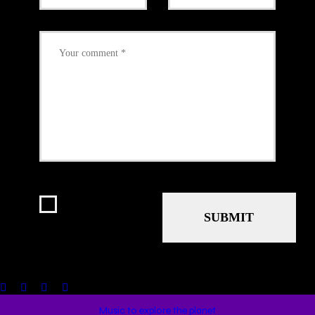
I agree that my
submitted data is
being collected
and stored.
Music to explore the planet