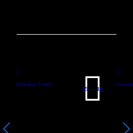
You May Also Like
Esfera Roja: Vivaldi !
Esféra Po
15 — 11