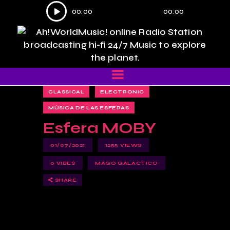
Reproductor
00:00
00:00
de
audio
CLASSICAL
ELECTRONIC
MÚSICA DE LAS ESFERAS
Esfera MOBY
01/07/2021
1255
VIEWS
0
VIBES
MAGO GALACTICO
SHARE