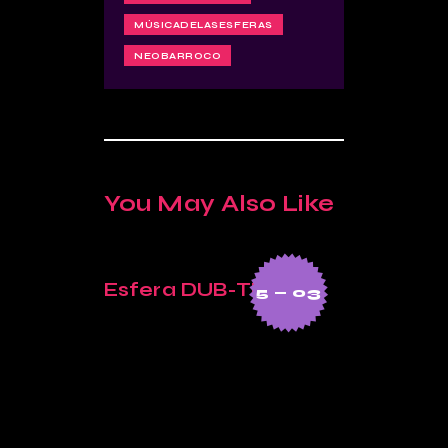
MÚSICADELASESFERAS
NEOBARROCO
You May Also Like
Esfera DUB-TECNO
Tribut
9 — 10
5 — 03
Alfred
toria
o de