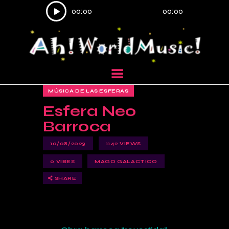
Reproductor
00:00
00:00
de
audio
MÚSICA DE LAS ESFERAS
Esfera Neo
Barroca
10/08/2023
1142
VIEWS
0
VIBES
MAGO GALACTICO
SHARE