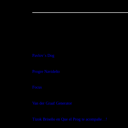
You May Also Like
Pavlov´s Dog
Progre Navideño
Focus
Van der Graaf Generator
Tizok Briseño en Que el Prog te acompañe…!