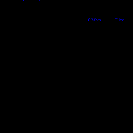
Hadal Sherpa
22/01/2023
1377
Views
0
Vibes
Tikos
Hadal Sherpa, enigmático quinteto de rock progresivo
instrumental fundado en Finlandia en 2013. Que el Prog te
acompañe…!