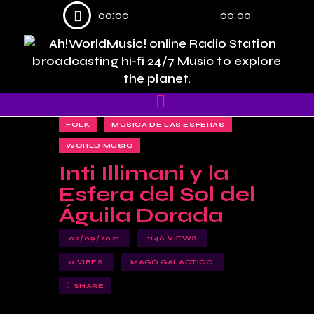
Reproductor
00:00
00:00
de
audio
FOLK
MÚSICA DE LAS ESFERAS
WORLD MUSIC
Inti Illimani y la
Esfera del Sol del
Águila Dorada
02/09/2021
1146
VIEWS
0
VIBES
MAGO GALACTICO
SHARE