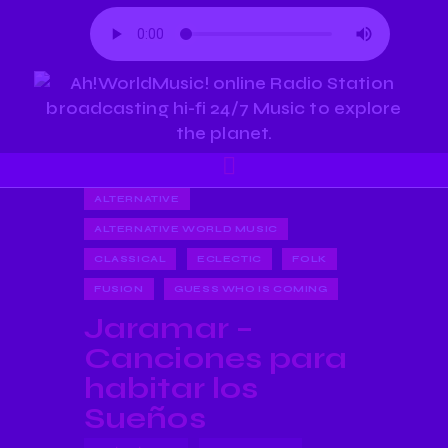
ALTERNATIVE
ALTERNATIVE WORLD MUSIC
CLASSICAL
ECLECTIC
FOLK
FUSION
GUESS WHO IS COMING
Jaramar –
Canciones para
habitar los
Sueños