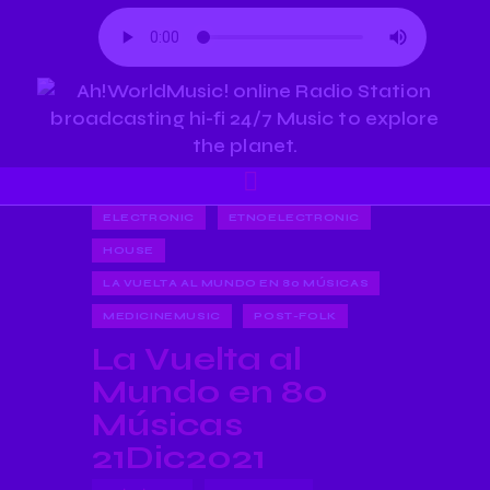
ELECTRONIC
ETNOELECTRONIC
HOUSE
LA VUELTA AL MUNDO EN 80 MÚSICAS
MEDICINEMUSIC
POST-FOLK
La Vuelta al
Mundo en 80
Músicas
21Dic2021