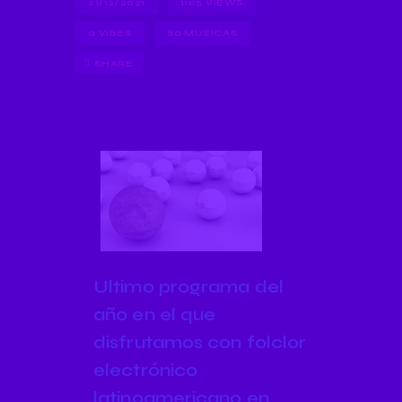
21/12/2021
1105
VIEWS
0
VIBES
80 MUSICAS
SHARE
Ultimo programa del
año en el que
disfrutamos con folclor
electrónico
latinoamericano en