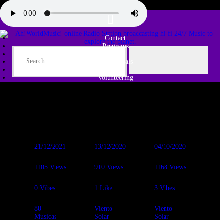
Contact
Programs
Share♫
Testimonials
Tribe
Volunteering
21/12/2021
13/12/2020
04/10/2020
1105
Views
910
Views
1168
Views
0
Vibes
1
Like
3
Vibes
80
Viento
Viento
Musicas
Solar
Solar