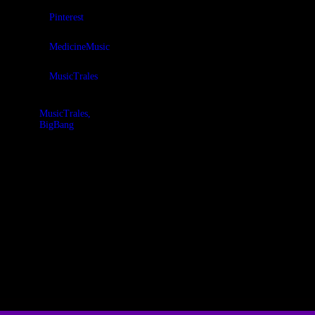
Pinterest
MedicineMusic
MusicTrales
MusicTrales,
BigBang
Música y
Fractales, abre
tu corazón al
canto de
Pachamama y
deja que su
música
medicina te
sane de adentro
hacia afuera.