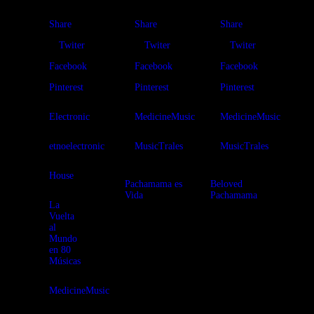
Share
Share
Share
Twiter
Twiter
Twiter
Facebook
Facebook
Facebook
Pinterest
Pinterest
Pinterest
Electronic
MedicineMusic
MedicineMusic
etnoelectronic
MusicTrales
MusicTrales
House
Pachamama es
Beloved
Vida
Pachamama
La
Vuelta
Pachamama es
Ven a este
al
Vida está llena
encuentro
Mundo
de amor y
maravilloso de
en 80
canciones de
música
Músicas
esperanza
medicina con la
seleccionadas
Pachamama y
por Cosmoses
vuelve a ser tu
MedicineMusic
para mantener
mismo con el
nuestra energía
Cosmos! Enjoy