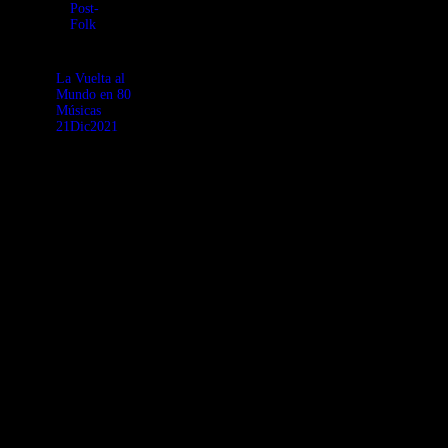
Post-
en vibración
the Pachamama
Folk
con la Madre
Trip!
Tierra!
La Vuelta al
Mundo en 80
Músicas
21Dic2021
Ultimo
programa del
año en el que
disfrutamos con
folclor
electrónico
latinoamericano
en clave
oriental, cumbia
psicodélica
aeroespacial,
acid disco
chamánico,
organic house,
música
medicinal del
siglo 21, rap
mezclado con