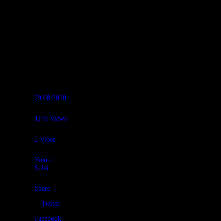
reggae, world
pop argentino
con electrónica
canadiense,
blues del
desierto, música
latina…
29/08/2020
1179
Views
2
Vibes
Viento
Solar
Share
Twiter
Facebook