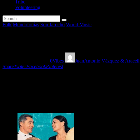
Tribe
Volunteering
Folk
Mundofonías
Son Jarocho
World Music
Los esenciales I
27/06/2020
1254
Views
0
Vibes
JuanAntonio Vázquez & Araceli
Share
Twiter
Facebook
Pinterest
Estrenamos una nueva sección a la que, en su primer
nuestra vidas y que son auténticas joyas merecedoras
breve reseña de los mismos en nuestra web y redes so
Boiled in Lead, Alim Qasimov y Ashkhabad.