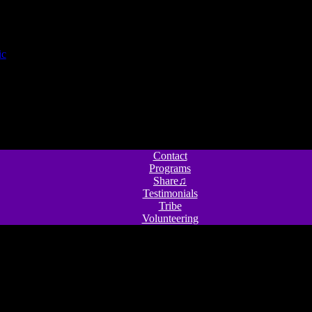
Contact
Programs
Share♫
Testimonials
Tribe
Volunteering