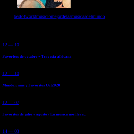
Tags:
bestofworldmusic
lomejordelasmusicasdelmundo
You May Also Like
12 — 10
Favoritos de octubre + Travesía africana
12 — 10
Mundofonías y Favoritos Oct2020
12 — 07
Favoritos de julio y agosto / La música nos lleva…
14 — 03