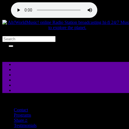
close
Contact
Programs
Share♫
Testimonials