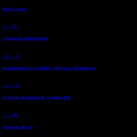
Björk Godess!
2 — 01
Celebrando la Diversidad!
14 — 12
Mundofonías Favoritos DIC + De Lima a la Alhambra
11 — 02
Festivales de Rudolstadt y Jodhpur Riff
7 — 08
Panorama Brasil