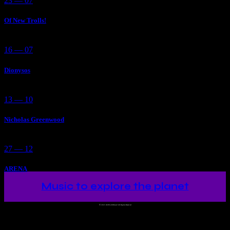
23 — 07
Of New Trolls!
16 — 07
Dionysos
13 — 10
Nicholas Greenwood
27 — 12
ARENA
Music to explore the planet
©
2023 Ah!WorldMusic! All Rights Reserved