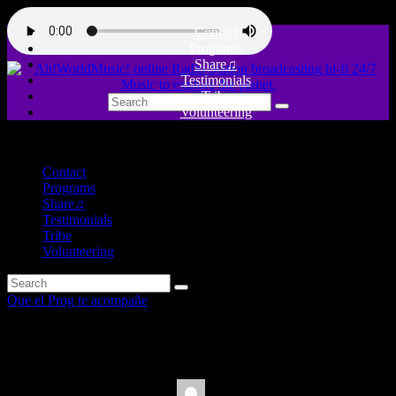
Contact
Programs
Share♫
Testimonials
Tribe
Volunteering
close
Contact
Programs
Share♫
Testimonials
Tribe
Volunteering
Que el Prog te acompañe
MARSUPILAMI