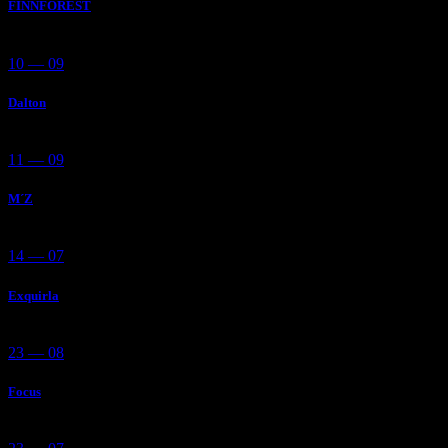
FINNFOREST
10 — 09
Dalton
11 — 09
M´Z
14 — 07
Exquirla
23 — 08
Focus