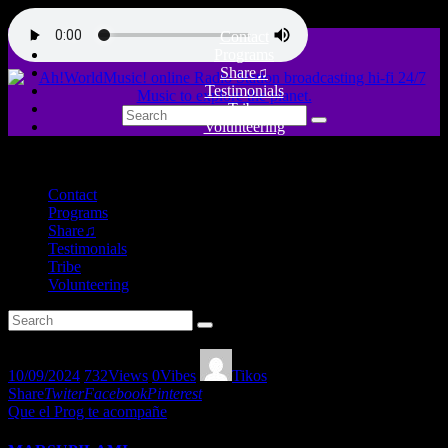
Contact
Programs
Share♫
Testimonials
Tribe
Volunteering
close
Contact
Programs
Share♫
Testimonials
Tribe
Volunteering
10/09/2024
732
Views
0
Vibes
Tikos
Share
Twiter
Facebook
Pinterest
Que el Prog te acompañe