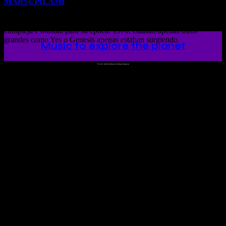
MARSUPILAMI
MARSUPILAMI, grupo inglés de proto-progre con música
compleja e inusual para su época: 1970, cuando apenas otros
grandes como Yes o Genesis apenas estaban surgiendo.
Music to explore the planet
©
2023 Ah!WorldMusic! All Rights Reserved