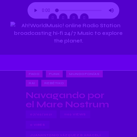
FADO
FUNK
MUNDOFONÍAS
RAI
REBÉTIKO
Navagando por
el Mare Nostrum
07/02/2021
1102
VIEWS
0
VIBES
JUANANTONIO VÁZQUEZ & ARACELI