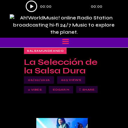
Reproductor
00:00
00:00
de
audio
SALSAMUNDEANDO
La Selección de
la Salsa Dura
06/02/2026
605
VIEWS
2
VIBES
EDGAR H
SHARE