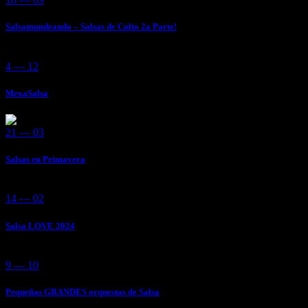
Salsamundeando – Salsas de Culto 2a Parte!
4 — 12
MexaSalsa
21 — 03
Salsas en Primavera
14 — 02
Salsa LOVE 2024
9 — 10
Pequeñas GRANDES orquestas de Salsa