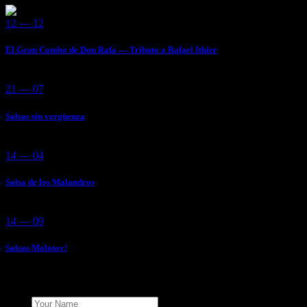
12 — 12
El Gran Combo de Don Rafa — Tributo a Rafael Ithier
21 — 07
Salsas sin vergüenza
14 — 04
Salsa de los Malandros
14 — 09
Salsas Molotov!
Add Your Comment
Name