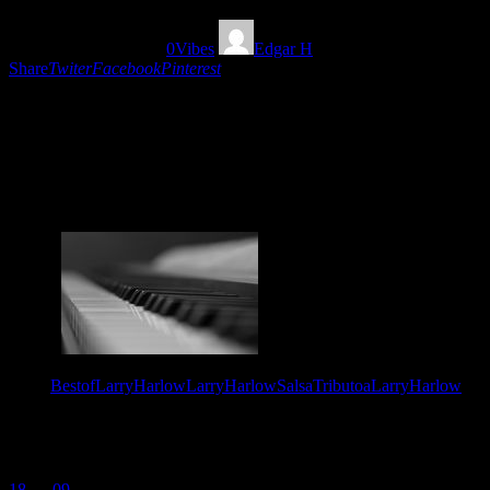
20/08/2021
961
Views
0
Vibes
Edgar H
Share
Twiter
Facebook
Pinterest
Tributo Salsero al Judio Maravilloso, Larry Harlow
y su rico legado en la Fania All Stars, su
participación con los grandes de la salsa y por
supuesto su Orquesta Harlow! q.e.p.d
Tags:
BestofLarryHarlow
LarryHarlowSalsa
TributoaLarryHarlow
You May Also Like
18 — 09