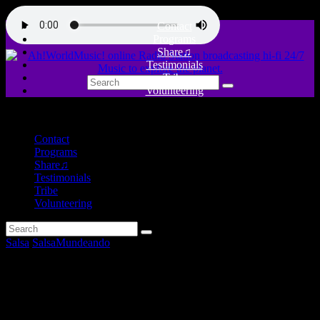
Contact
Programs
Share♫
Testimonials
Tribe
Volunteering
close
Contact
Programs
Share♫
Testimonials
Tribe
Volunteering
Salsa
SalsaMundeando
Tributo al Judio Maravilloso el
gran Larry Harlow