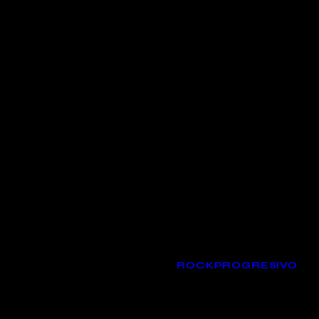
Scherzoo, es un proyecto alternat
multi-instrumentalista François Tho
que fusiona el rock progresivo co
y jazz….
Tags:
ROCKPROGRESIVO