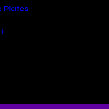
 Plates
 I