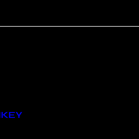
so Like
KEY