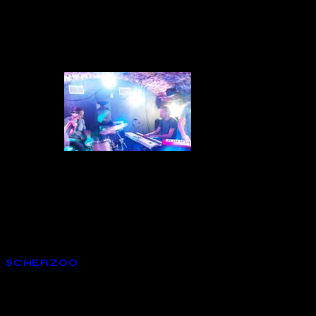
ivo del
llot,
n zeuhl
SCHERZOO