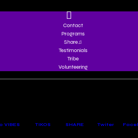
Contact
Programs
Share♫
Testimonials
Tribe
Volunteering
o
0
VIBES
TIKOS
SHARE
Twiter
Face