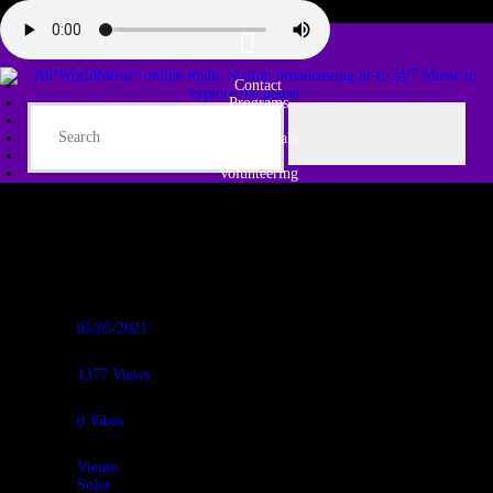
Contact
Programs
Share♫
Testimonials
Tribe
Volunteering
05/05/2021
1377
Views
0
Vibes
Viento
Solar