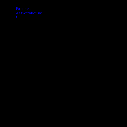
Pastor en
Ah!WorldMusic
!
Tremenda
charla y ritmo
con Pastor
Pérez hablando
y musicando
desde Rastrillos,
La Nelson
Candela y sus
más recientes
trabajos en
colaboración
con otros
grandes como
Óscar Chávez,
Regina Orozco
y Dr. Shenka.
Puro sabor
inteligente!