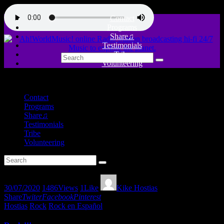
Contact
Programs
Share♫
Testimonials
Tribe
Volunteering
close
Contact
Programs
Share♫
Testimonials
Tribe
Volunteering
30/07/2020
1486
Views
1
Like
Kike Hostias
Share
Twiter
Facebook
Pinterest
Hostias
Rock
Rock en Español