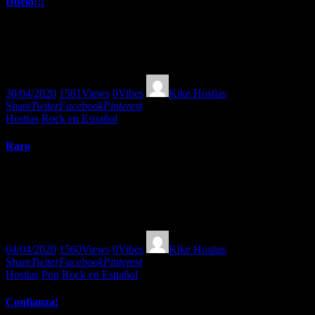
Duelo!!!
Una visión del Dolor o la batalla que todos tenemos en estos
momentos. Acompañada por letras y música de Pol 3.14, Rayden y
Senda entre otros.
30/04/2020
1581
Views
0
Vibes
Kike Hostias
Share
Twiter
Facebook
Pinterest
Hostias
Rock en Español
Raro
RARO!!! en un mundo donde todo parece extraño, necesitamos
voltear hasta las palabras para redescubrirnos!!! haciéndonos
acompañar por rarezas de Sabina y Milanes, Manolo Garcia y Belo
entre otros.
04/04/2020
1560
Views
0
Vibes
Kike Hostias
Share
Twiter
Facebook
Pinterest
Hostias
Pop
Rock en Español
Confianza!