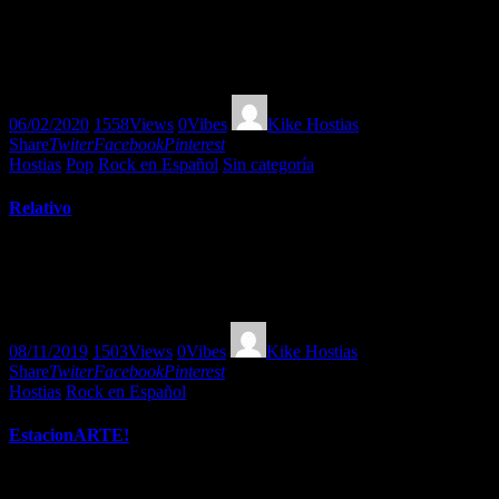
Confianza! En todo momento es importante pero en estos tiempos es
vital! Buen rock ibérico de mensaje por Kike Hostias reforzando lo
esencial en pleno rush!
06/02/2020
1558
Views
0
Vibes
Kike Hostias
Share
Twiter
Facebook
Pinterest
Hostias
Pop
Rock en Español
Sin categoría
Relativo
Relativo! Aderezamos el tal vez o el quizá que todos tenemos en la
cabeza con música desde Vetusta Morla y Gritando en Silencio hasta
Maldita Nerea y otros!
08/11/2019
1503
Views
0
Vibes
Kike Hostias
Share
Twiter
Facebook
Pinterest
Hostias
Rock en Español
EstacionARTE!
¿Qué tan bien te van las estaciones en el viaje de la vida?