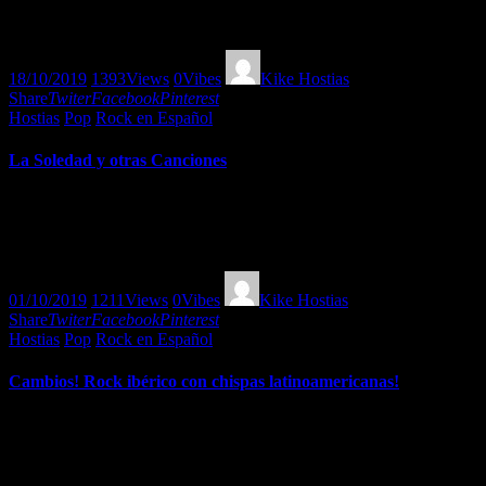
Descúbrelo con Kike Hostias con rock ibérico y amalgamas de
comentarios honestos y directos!
18/10/2019
1393
Views
0
Vibes
Kike Hostias
Share
Twiter
Facebook
Pinterest
Hostias
Pop
Rock en Español
La Soledad y otras Canciones
La soledad como consecuencia de la forma de vida tan poco directa
en la que vivimos en estos días, marinada con canciones para sanar
esta lepra…
01/10/2019
1211
Views
0
Vibes
Kike Hostias
Share
Twiter
Facebook
Pinterest
Hostias
Pop
Rock en Español
Cambios! Rock ibérico con chispas latinoamericanas!
Rock Ibérico con algunas chispas de grupos latinoamericanos y
énfasis en lo espiritual sin olvidar lo mundano. Todo por Kike
Hostias!