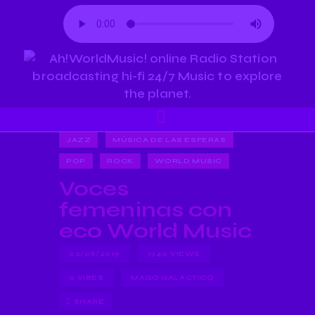
JAZZ
MÚSICA DE LAS ESFERAS
POP
ROCK
WORLD MUSIC
Voces
femeninas con
eco World Music
02/08/2019
1340
VIEWS
0
VIBES
MAGO GALACTICO
SHARE