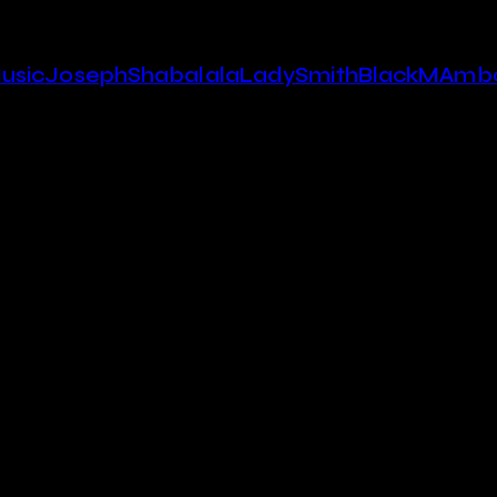
usic
JosephShabalala
LadySmithBlackMAmb