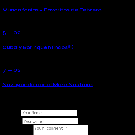
Mundofonias – Favoritos de Febrero
5 — 02
Cuba y Borinquen lindos￼
7 — 02
Navagando por el Mare Nostrum
Add Your Comment
Name
E-mail
Comment