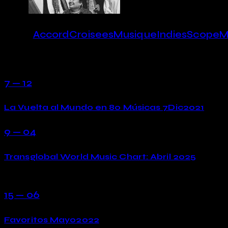
Tags:
AccordCroiseesMusique
IndiesScopeM
You May Also Like
7 — 12
La Vuelta al Mundo en 80 Músicas 7Dic2021
9 — 04
Transglobal World Music Chart: Abril 2025
15 — 06
Favoritos Mayo2022