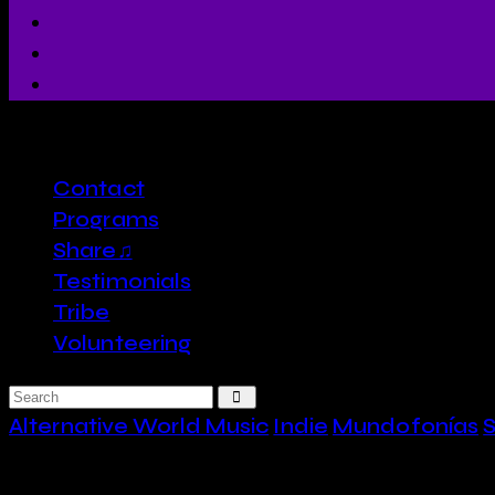
close
Contact
Programs
Share♫
Testimonials
Tribe
Volunteering
Alternative World Music
Indie
Mundofonías
S
Accord Croisées + Ind