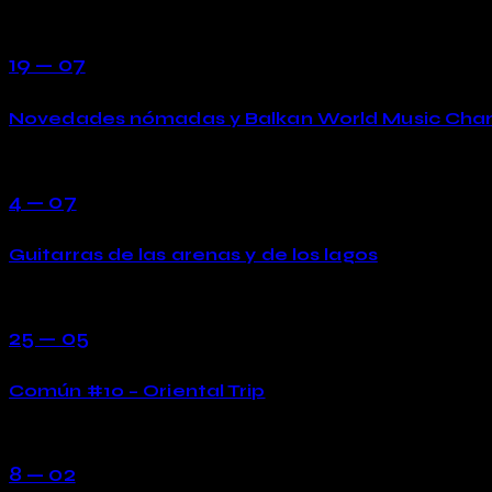
19 — 07
Novedades nómadas y Balkan World Music Char
4 — 07
Guitarras de las arenas y de los lagos
25 — 05
Común #10 – Oriental Trip
8 — 02