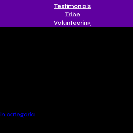
Testimonials
Tribe
Volunteering
in categoría
ie + J. Shabalala