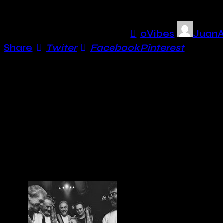
17/02/2020
1365
Views
0
Vibes
JuanA
Share
Twiter
Facebook
Pinterest
Disfrutamos con músicas del sello francés Acc
y España. Felicitamos al sello checo Indies
fundador de los célebres Ladysmith Black
We enjoy some music from the French label Acc
France and Spain. We congratule the Czech lab
Joseph Shabalala, founder of the famous c