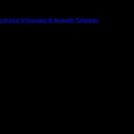
ntonio Vázquez & Araceli Tzigane
ord Croisées, que nos llevan por Etiopía, Erit
 Scope por su 30 aniversario y rendimos homen
 Mambazo.
ord Croisées, travelling through Ethiopia, Er
el Indies Scope for its 30th anniversary and 
hoir Ladysmith Black Mambazo.