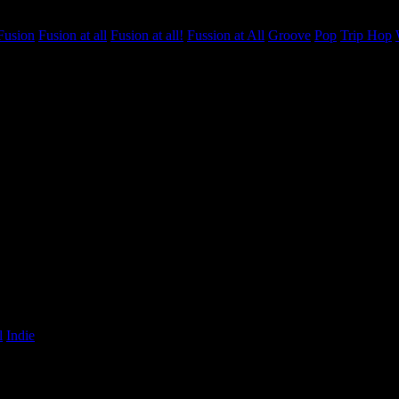
Fusion
Fusion at all
Fusion at all!
Fussion at All
Groove
Pop
Trip Hop
l
Indie