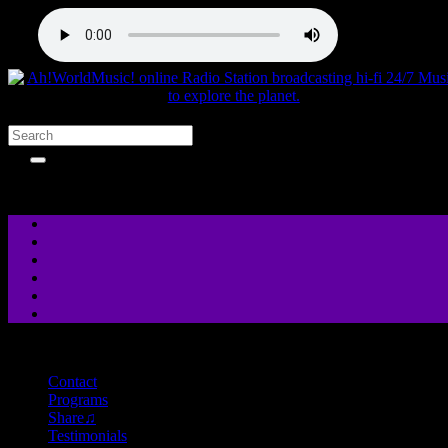
close
Contact
Programs
Share♫
Testimonials