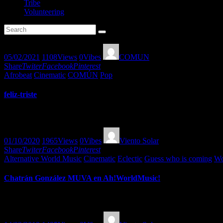
Tribe
Volunteering
05/02/2021
1108
Views
0
Vibes
COMUN
Share
Twiter
Facebook
Pinterest
Afrobeat
Cinematic
COMÚN
Pop
feliz-triste
Felicidad y tristeza : Mirar hacia atrás y sentir esa colección de canc
01/10/2020
1965
Views
0
Vibes
Viento Solar
Share
Twiter
Facebook
Pinterest
Alternative World Music
Cinematic
Eclectic
Guess who is coming
Wo
Chatrán González MUVA en Ah!WorldMusic!
Entrevista y música con Chatrán González y su sorprendente proyect