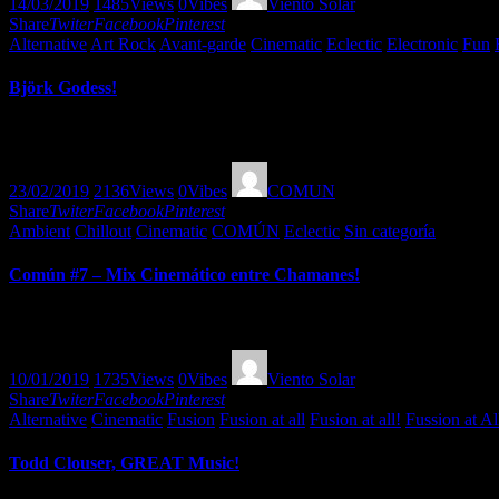
14/03/2019
1485
Views
0
Vibes
Viento Solar
Share
Twiter
Facebook
Pinterest
Alternative
Art Rock
Avant-garde
Cinematic
Eclectic
Electronic
Fun
Björk Godess!
Enjoy www.ahworldmusic.org
23/02/2019
2136
Views
0
Vibes
COMUN
Share
Twiter
Facebook
Pinterest
Ambient
Chillout
Cinematic
COMÚN
Eclectic
Sin categoría
Común #7 – Mix Cinemático entre Chamanes!
Discover the Planet with www.ahworldmusic.org
10/01/2019
1735
Views
0
Vibes
Viento Solar
Share
Twiter
Facebook
Pinterest
Alternative
Cinematic
Fusion
Fusion at all
Fusion at all!
Fussion at Al
Todd Clouser, GREAT Music!