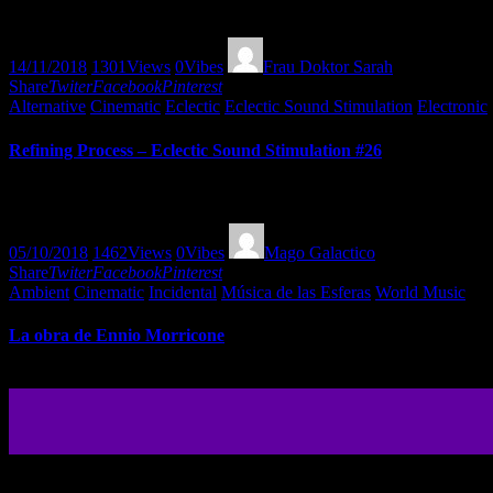
Enjoy www.ahworldmusic.org
14/11/2018
1301
Views
0
Vibes
Frau Doktor Sarah
Share
Twiter
Facebook
Pinterest
Alternative
Cinematic
Eclectic
Eclectic Sound Stimulation
Electronic
Refining Process – Eclectic Sound Stimulation #26
Discover the Planet with www.ahworldmusic.org
05/10/2018
1462
Views
0
Vibes
Mago Galactico
Share
Twiter
Facebook
Pinterest
Ambient
Cinematic
Incidental
Música de las Esferas
World Music
La obra de Ennio Morricone
Discover the Planet with www.ahworldmusic.org