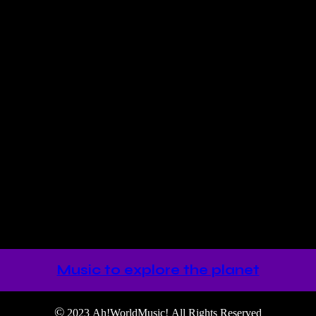
Music to explore the planet
©
2023 Ah!WorldMusic! All Rights Reserved