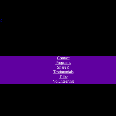
Contact
Programs
Share♫
Testimonials
Tribe
Volunteering