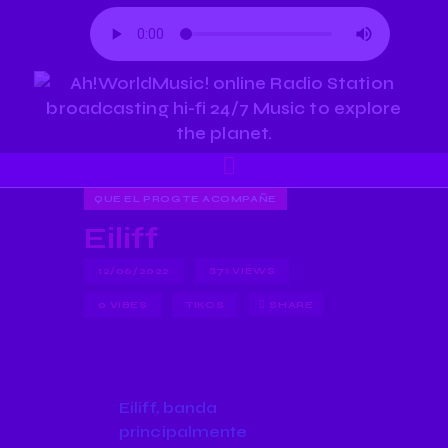
QUE EL PROG TE ACOMPAÑE
Eiliff
12/06/2022
871
VIEWS
0
VIBES
TIKOS
SHARE
Eiliff, banda
principalmente